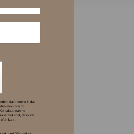
tanden, dass meine in das
ten elektronisch
 Kontaktaufnahme
ir ist bekannt, dass ich
rrufen kann.
ind, sind Pflichtfelder.