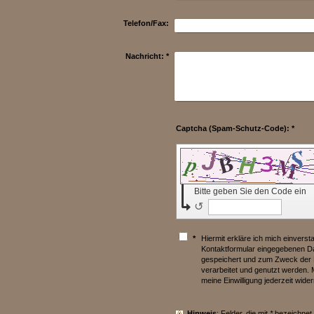
Telefon/Fax:
Nachricht:
*
Captcha (Spam-Schutz-Code): *
Bitte geben Sie den Code ein
↺
*
Hiermit erkläre ich mich einvers
Kontaktformular eingegebenen Da
gespeichert und zum Zweck der
verarbeitet und genutzt werden. M
meine Einwilligung jederzeit wide
Hinweis
: Felder, die mit
*
bezeichnet s