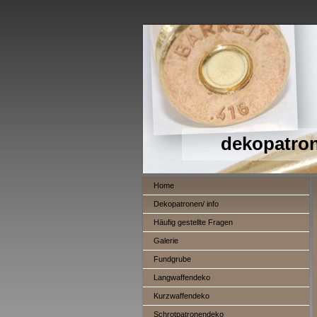
dekopatro
Home
Dekopatronen/ info
Häufig gestellte Fragen
Galerie
Fundgrube
Langwaffendeko
Kurzwaffendeko
Schrotpatronendeko