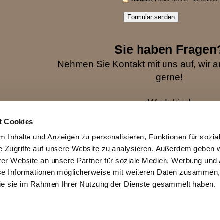
Sie haben Fragen
Nehmen Sie Kontakt mit uns auf, wir a
gerne!
Wedekind
Hinterdorfstr. 22
t Cookies
37434 Rollshausen
 Inhalte und Anzeigen zu personalisieren, Funktionen für sozia
e Zugriffe auf unsere Website zu analysieren. Außerdem geben w
E-Mail: magnumkarl@gmx
er Website an unsere Partner für soziale Medien, Werbung und 
se Informationen möglicherweise mit weiteren Daten zusammen, 
 die sie im Rahmen Ihrer Nutzung der Dienste gesammelt haben.
Druckversion
|
Sitemap