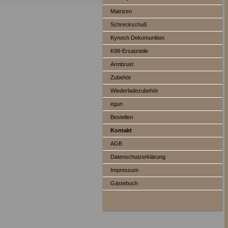
Matrizen
Schreckschuß
Kynoch Dekomunition
K98-Ersatzteile
Armbrust
Zubehör
Wiederladezubehör
egun
Bestellen
Kontakt
AGB
Datenschutzerklärung
Impressum
Gästebuch