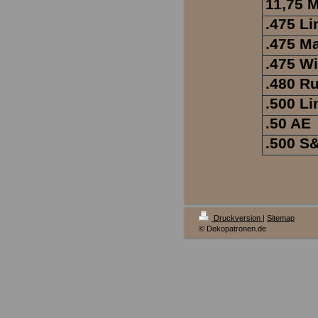
11,75 
.475 L
.475 M
.475 W
.480 R
.500 L
.50 AE
.500 
Druckversion
|
Sitemap
© Dekopatronen.de