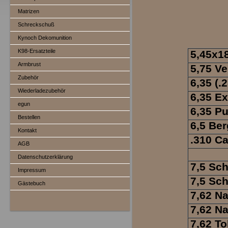
Matrizen
Schreckschuß
Kynoch Dekomunition
K98-Ersatzteile
5,45x1
Armbrust
5,75 V
Zubehör
6,35 (.
Wiederladezubehör
6,35 Ex
egun
6,35 Pu
Bestellen
6,5 Be
Kontakt
.310 Cat
AGB
Datenschutzerklärung
7,5 Sc
Impressum
7,5 Sc
Gästebuch
7,62 N
7,62 Na
7,62 T