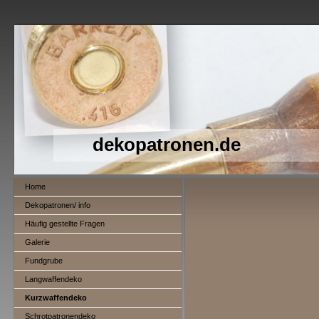
dekopatronen.de
Home
Dekopatronen/ info
Häufig gestellte Fragen
Galerie
Fundgrube
Langwaffendeko
Kurzwaffendeko
Schrotpatronendeko